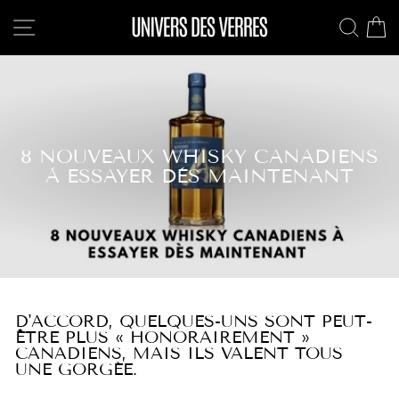
Passer
NAVIGATION
REC
au
contenu
8 NOUVEAUX WHISKY CANADIENS
À ESSAYER DÈS MAINTENANT
D'ACCORD, QUELQUES-UNS SONT PEUT-
ÊTRE PLUS « HONORAIREMENT »
CANADIENS, MAIS ILS VALENT TOUS
UNE GORGÉE.