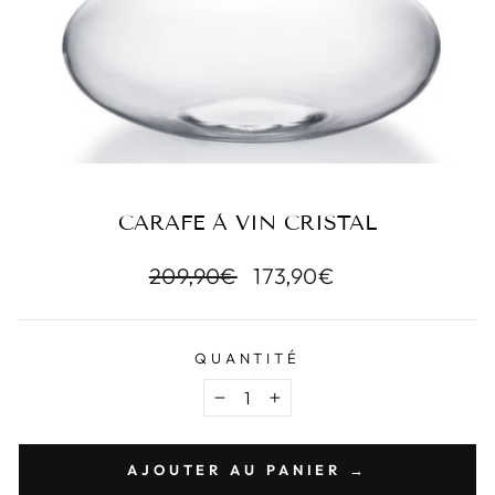
CARAFE À VIN CRISTAL
Prix
209,90€
Prix
173,90€
régulier
réduit
QUANTITÉ
−
+
AJOUTER AU PANIER →