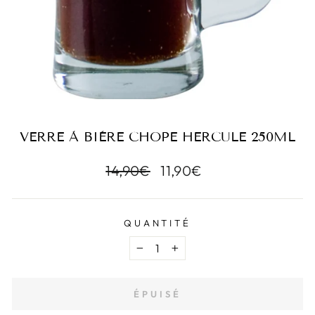
VERRE À BIÈRE CHOPE HERCULE 250ML
Prix
14,90€
Prix
11,90€
régulier
réduit
QUANTITÉ
−
+
ÉPUISÉ