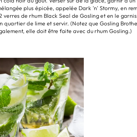
n cola noir au goût.
Verser sur de la glace, garnir d'un 
élangée plus épicée, appelée Dark 'n' Stormy, en rem
2 verres de rhum Black Seal de Gosling et en le garni
n quartier de lime et servir.
(Notez que Gosling Brothe
galement, elle doit être faite avec du rhum Gosling.)