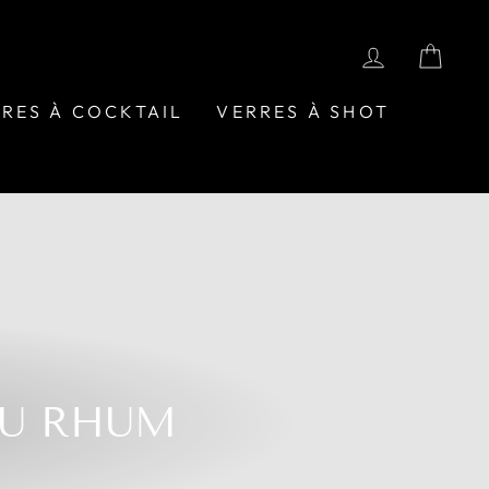
SE CONN
PAN
RES À COCKTAIL
VERRES À SHOT
DU RHUM