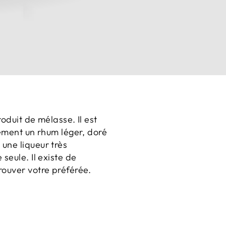
produit de mélasse.
Il est
vement un rhum léger, doré
une liqueur très
 seule.
Il existe de
rouver votre préférée.