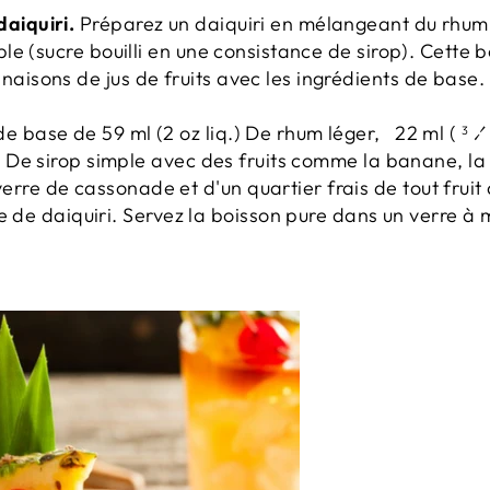
daiquiri.
Préparez un daiquiri en mélangeant du rhum 
mple (sucre bouilli en une consistance de sirop). Cette 
naisons de jus de fruits avec les ingrédients de base.
de base de 59 ml (2 oz liq.) De rhum léger,
22 ml (
⁄
3
.) De sirop simple avec des fruits comme la banane, la 
verre de cassonade et d'un quartier frais de tout fruit 
 de daiquiri.
Servez la boisson pure dans un verre à m