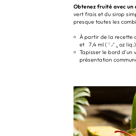
Obtenez fruité avec un 
vert frais et du sirop si
presque toutes les combi
À partir de la recette 
et
7,4 ml (
⁄
oz liq
1
4
Tapisser le bord d'un 
présentation commune