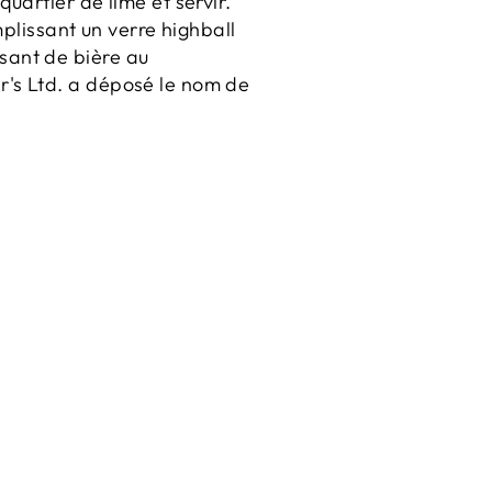
quartier de lime et servir.
plissant un verre highball
ssant de bière au
r's Ltd. a déposé le nom de